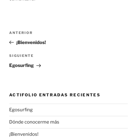
Navegación
Entrada
ANTERIOR
de
anterior:
¡Bienvenidos!
entradas
Siguiente
SIGUIENTE
entrada
Egosurfing
ACTIFOLIO ENTRADAS RECIENTES
Egosurfing
Dónde conocerme más
¡Bienvenidos!