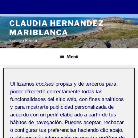
Saltar
CLAUDIA HERNANDEZ
al
MARIBLANCA
contenido
Espacio Personal
Menú
PUBLICADO
11 NOVIEMBRE, 2021
POR
CLAUDIA HERNANDEZ
Utilizamos
cookies
propias y de terceros para
EL
MARIBLANCA
poder ofrecerte correctamente todas las
Dónde conocerme más
funcionalidades del sitio web, con fines analíticos
y para mostrarte publicidad personalizada de
acuerdo con un perfil elaborado a partir de tus
Recursos y
Pública
comunidades digitales
hábitos de navegación. Puedes aceptar, rechazar
aula 4
o configurar tus preferencias haciendo clic abajo,
u obtener más información en nuestra
política de