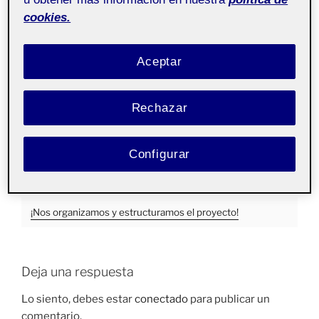
cookies.
Si queréis conocerme un poquito más, lo que me va
llamando la atención a lo largo del curso o saber más
acerca del daltonismo, podéis visitar mi cuenta de
Aceptar
Pinterest y List.ly.
¡Os espero!
Rechazar
https://pin.it/6bjgsRU
Configurar
https://list.ly/l/6UBf
¡Nos organizamos y estructuramos el proyecto!
Deja una respuesta
Lo siento, debes estar
conectado
para publicar un
comentario.